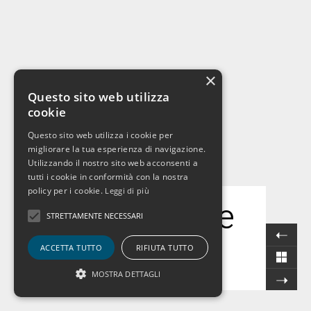
×
Questo sito web utilizza
cookie
Questo sito web utilizza i cookie per
migliorare la tua esperienza di navigazione.
Utilizzando il nostro sito web acconsenti a
tutti i cookie in conformità con la nostra
policy per i cookie.
Leggi di più
MF Residence
STRETTAMENTE NECESSARI
Clicca qui per mostrare le info del
ACCETTA TUTTO
RIFIUTA TUTTO
progetto
MOSTRA DETTAGLI