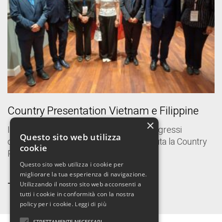
Country Presentation Vietnam e Filippine
×
Il 28 maggio 2026, presso il Centro Congressi
Questo sito web utilizza
dell’Unione Industriali di Torino, si è tenuta la Country
cookie
Presentation…
Questo sito web utilizza i cookie per
migliorare la tua esperienza di navigazione.
Tutte le news ➝
Utilizzando il nostro sito web acconsenti a
tutti i cookie in conformità con la nostra
policy per i cookie.
Leggi di più
STRETTAMENTE NECESSARI