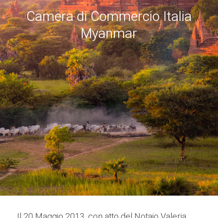
C
a
m
e
r
a
d
i
C
o
m
m
e
r
c
i
o
I
t
a
l
i
a
M
y
a
n
m
a
r
Il 20 Maggio 2013, con atto del Notaio Valeria