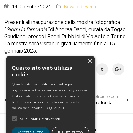
14 Dicembre 2024
News ed eventi
Presenti all’inaugurazione della mostra fotografica
“
Giorni in Birmania”
di Andrea Daddi, curata da Togaci
Gaudiano, presso i Bagni Pubblici di Via Agliè a Torino.
La mostra sarà visitabile gratuitamente fino al 15
gennaio 2025.
×
Condividi:
Questo sito web utilizza
cookie
Questo sito web utilizza i cookie per
migliorare la tua esperienza di navigazione.
Utilizzando il nostro sito web acconsenti a
Articoli più recenti
Articoli più vecchi
Inaugurazione mostra fotografica “Giorni in Birmania” a Torino
Tavola rotonda con Console Indiano a Torino
tutti i cookie in conformità con la nostra
policy per i cookie.
Leggi di più
STRETTAMENTE NECESSARI
Facebook
Email
:
Web design
Mollusco&Balena
ACCETTA TUTTO
RIFIUTA TUTTO