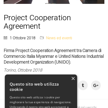
Project Cooperation
Agreement
1 Ottobre 2018
News ed eventi
Firma Project Cooperation Agreement tra Camera di
Commercio Italia Myanmar e United Nations Industrial
Development Organization (UNIDO).
Torino, Ottobre 2018
×
Condividi:
Questo sito web utilizza
cookie
Questo sito web utilizza i cookie per
migliorare la tua esperienza di navigazione.
Utilizzando il nostro sito web acconsenti a
Articoli più recenti
Articoli più vecchi