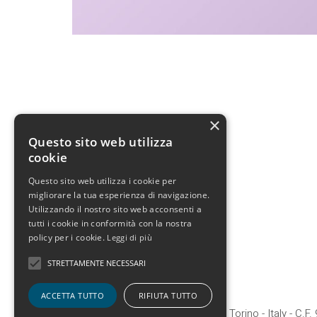
×
Questo sito web utilizza
cookie
Questo sito web utilizza i cookie per
migliorare la tua esperienza di navigazione.
Utilizzando il nostro sito web acconsenti a
tutti i cookie in conformità con la nostra
policy per i cookie.
Leggi di più
STRETTAMENTE NECESSARI
ACCETTA TUTTO
RIFIUTA TUTTO
Corso Galileo Ferraris, 73 - 10128 Torino - Italy - C.