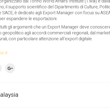
rganizzato dal Torino World Affairs Institute (T.wai) e da
il supporto scientifico del Dipartimento di Culture, Politica
 e SACE, è dedicato agli Export Manager con focus su ASE
 per espandere le esportazioni.
e tutti gli argomenti che un Export Manager deve conoscere
 geopolitico agli accordi commerciali regionali, dal marketi
urali, con particolare attenzione all’export digitale.
c.it
alaysia